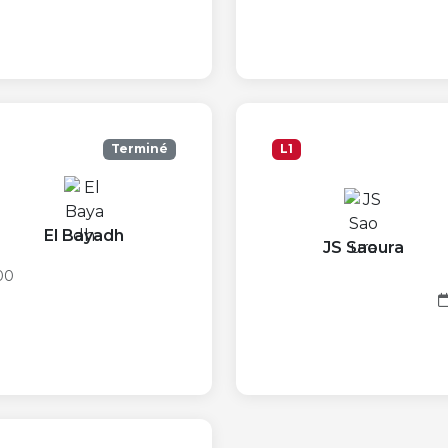
Terminé
L1
El Bayadh
JS Saoura
00