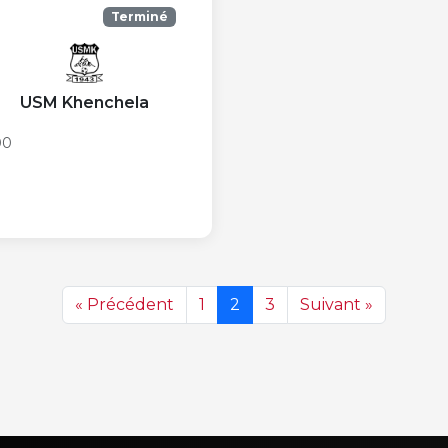
Terminé
USM Khenchela
00
« Précédent
1
2
3
Suivant »