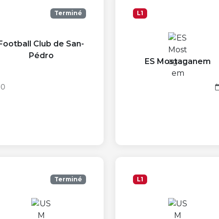
Terminé
L1
Football Club de San-
Pédro
ES Mostaganem
00
Terminé
L1