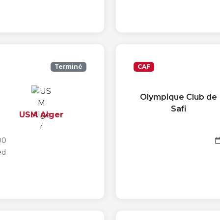
Terminé
CAF
Olympique Club de
Safi
USM Alger
00
ed