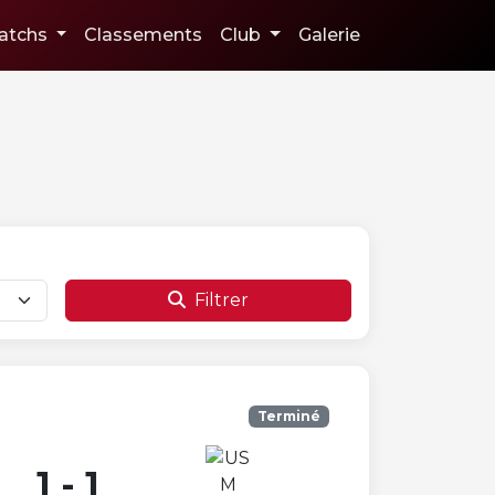
atchs
Classements
Club
Galerie
Filtrer
Terminé
1 - 1