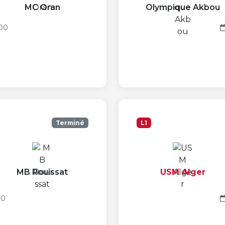
MC Oran
Olympique Akbou
:00
Terminé
L1
MB Rouissat
USM Alger
00