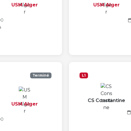
USM Alger
USM Alger
00
a
Terminé
L1
CS Constantine
USM Alger
00